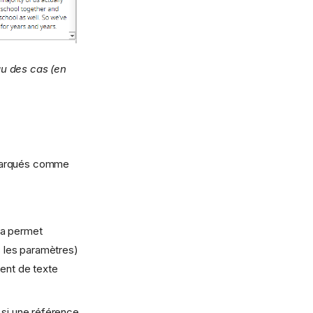
au des cas (en
 marqués comme
la permet
s les paramètres)
ment de texte
 si une référence