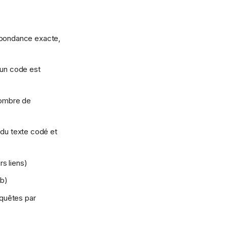
respondance exacte,
 un code est
nombre de
 du texte codé et
rs liens)
eb)
quêtes par