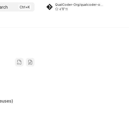
QualCoder-Org/qualcoder-org.github.io
arch
4
11
⋅euses)