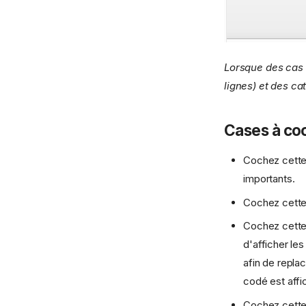
Lorsque des cas s
lignes) et des c
Cases à co
Cochez cette
importants.
Cochez cette 
Cochez cette
d'afficher le
afin de repla
codé est affi
Cochez cette 