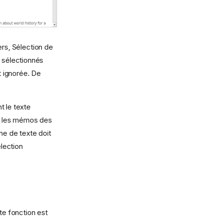
ers, Sélection de
s sélectionnés
t ignorée. De
t le texte
s les mémos des
e de texte doit
élection
e fonction est