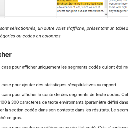
ont sélectionnés, un autre volet s'affiche, présentant un table
atégories ou codes en colonnes
cher
 case pour afficher uniquement les segments codés qui ont été
case pour ajouter des statistiques récapitulatives au rapport.
 case pour afficher le contexte des segments de texte codés. Ce
s 100 à 300 caractères de texte environnants (paramètre défini dan
cer la section codée dans son contexte dans les résultats. Le seg
ché en gras.
case pour ajouter une référence au résultat codé. Cela s'applique