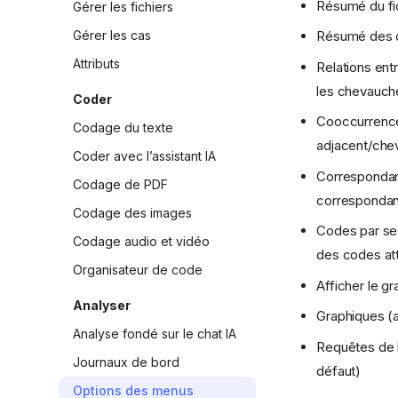
Résumé du fic
Gérer les fichiers
Gérer les cas
Résumé des co
Attributs
Relations ent
les chevauche
Coder
Cooccurrence 
Codage du texte
adjacent/che
Coder avec l’assistant IA
Correspondanc
Codage de PDF
correspondan
Codage des images
Codes par seg
Codage audio et vidéo
des codes attr
Organisateur de code
Afficher le gr
Analyser
Graphiques (a
Analyse fondé sur le chat IA
Requêtes de 
Journaux de bord
défaut)
Options des menus