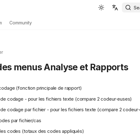
Se
English
m
Community
Español
Deutsch
er
Français
des menus Analyse et Rapports
Português
Svenska
odage (fonction principale de rapport)
中文
de codage - pour les fichiers texte (compare 2 codeur⋅euses)
日本語
e codage par fichier - pour les fichiers texte (compare 2 codeur
Română
des par fichier/cas
Italiano
es codes (totaux des codes appliqués)
Euskara