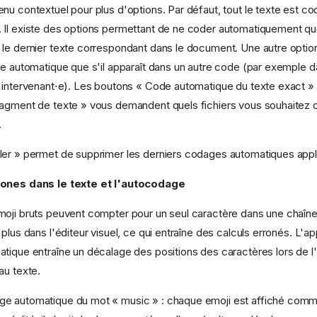
nu contextuel pour plus d'options. Par défaut, tout le texte est co
Il existe des options permettant de ne coder automatiquement que
le dernier texte correspondant dans le document. Une autre optio
de automatique que s'il apparaît dans un autre code (par exemple 
 intervenant⋅e). Les boutons « Code automatique du texte exact »
ragment de texte » vous demandent quels fichiers vous souhaitez 
.
ler » permet de supprimer les derniers codages automatiques appl
cones dans le texte et l'autocodage
oji bruts peuvent compter pour un seul caractère dans une chaîn
plus dans l'éditeur visuel, ce qui entraîne des calculs erronés. L'app
tique entraîne un décalage des positions des caractères lors de l'
au texte.
e automatique du mot « music » : chaque emoji est affiché comm