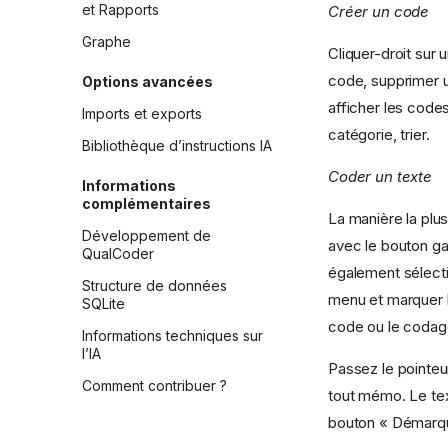
et Rapports
Créer un code
Graphe
Cliquer-droit sur 
code, supprimer u
Options avancées
afficher les code
Imports et exports
catégorie, trier.
Bibliothèque d’instructions IA
Coder un texte
Informations
complémentaires
La manière la plus
Développement de
avec le bouton g
QualCoder
également sélectio
Structure de données
menu et marquer l
SQLite
code ou le codage
Informations techniques sur
l’IA
Passez le pointeur
Comment contribuer ?
tout mémo. Le tex
bouton « Démarqu