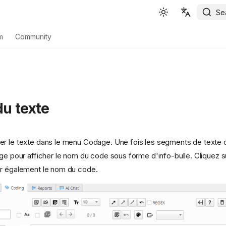
Se
English
m
Community
Español
Deutsch
Français
u texte
Português
Svenska
r le texte dans le menu Codage. Une fois les segments de texte 
中文
age pour afficher le nom du code sous forme d'info-bulle. Cliquez 
日本語
er également le nom du code.
Română
Italiano
Euskara