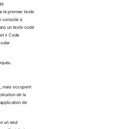
dé
 le premier texte
n consiste à
dans un texte codé
 et « Code
coder
iqués.
e, mais occupent
lication de la
application de
e un seul