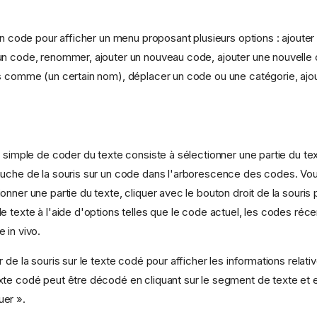
un code pour afficher un menu proposant plusieurs options : ajouter
n code, renommer, ajouter un nouveau code, ajouter une nouvelle 
s comme (un certain nom), déplacer un code ou une catégorie, ajo
 simple de coder du texte consiste à sélectionner une partie du text
auche de la souris sur un code dans l'arborescence des codes. Vo
nner une partie du texte, cliquer avec le bouton droit de la souris 
e texte à l'aide d'options telles que le code actuel, les codes réc
 in vivo.
 de la souris sur le texte codé pour afficher les informations relati
te codé peut être décodé en cliquant sur le segment de texte et e
er ».