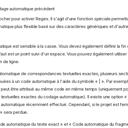
odage automatique précédent
cher pour activer Regex. Il s'agit d'une fonction spéciale permett
tique plus flexible basé sur des caractères génériques et d'autres
ique est sensible à la casse. Vous devez également définir la fin
aut est un point suivi d'un espace. Vous pouvez également utiliser 
n de ligne.
tomatique de correspondances textuelles exactes, plusieurs sect
ibuées à un code automatique à l'aide du symbole « | ». Par exempl
ans peut être attribué au même code en même temps (uniquement po
extuelles exactes du codage automatique). Il existe une option « 
 automatique récemment effectué. Cependant, si le projet est ferm
 » sera perdue.
de automatique du texte exact » et « Code automatique du fragme