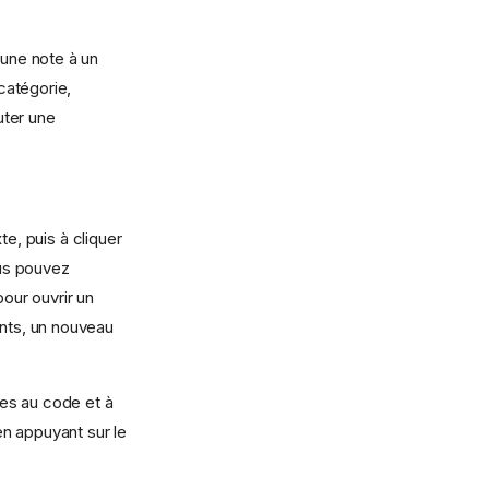
 une note à un
catégorie,
uter une
e, puis à cliquer
us pouvez
pour ouvrir un
ents, un nouveau
ves au code et à
n appuyant sur le