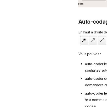
Auto-coda
En haut à droite 
Vous pouvez :
auto-coder le
souhaitez au
auto-coder de
demandera que
auto-coder le
\n » comme ca
codée.