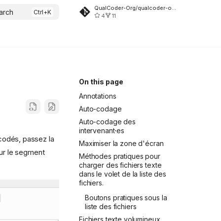
QualCoder-Org/qualcoder-org.github.io
arch
4
11
On this page
Annotations
Auto-codage
Auto-codage des
intervenant⋅es
codés, passez la
Maximiser la zone d'écran
sur le segment
Méthodes pratiques pour
charger des fichiers texte
dans le volet de la liste des
fichiers.
Boutons pratiques sous la
liste des fichiers
Fichiers texte volumineux