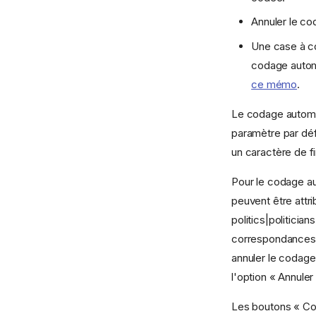
Annuler le c
Une case à co
codage automa
ce mémo
.
Le codage automat
paramètre par déf
un caractère de fi
Pour le codage au
peuvent être attr
politics|politici
correspondances t
annuler le codage
l'option « Annuler
Les boutons « Co