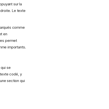
puyant sur la
droite. Le texte
e marqués comme
et en
odes permet
omme importants.
 qui se
 texte codé, y
une section qui