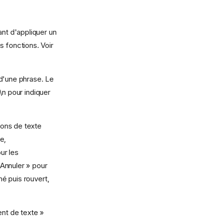
ant d'appliquer un
 fonctions. Voir
 d'une phrase. Le
\n pour indiquer
ions de texte
e,
ur les
Annuler » pour
é puis rouvert,
nt de texte »