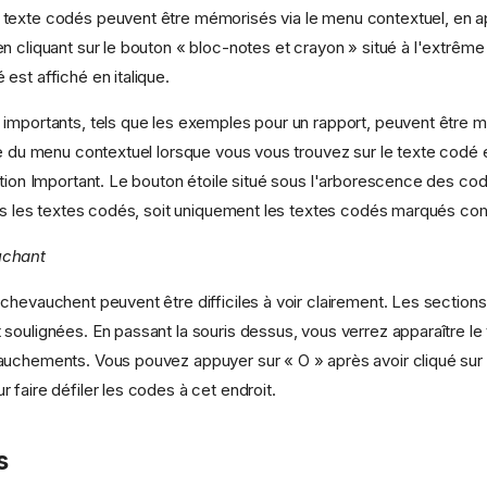
texte codés peuvent être mémorisés via le menu contextuel, en ap
 cliquant sur le bouton « bloc-notes et crayon » situé à l'extrême 
est affiché en italique.
 importants, tels que les exemples pour un rapport, peuvent êtr
de du menu contextuel lorsque vous vous trouvez sur le texte codé 
ption Important. Le bouton étoile situé sous l'arborescence des c
ous les textes codés, soit uniquement les textes codés marqués c
uchant
chevauchent peuvent être difficiles à voir clairement. Les sections
soulignées. En passant la souris dessus, vous verrez apparaître le
uchements. Vous pouvez appuyer sur « O » après avoir cliqué sur 
 faire défiler les codes à cet endroit.
s