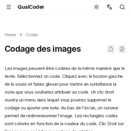
QualCoder
English
Español
Home
fr
Coder
Deutsch
Codage des images
Français
Português
Les images peuvent être codées de la même manière que le
Svenska
texte. Sélectionnez un code. Cliquez avec le bouton gauche
中文
de la souris et faites glisser pour mettre en surbrillance la
zone que vous souhaitez attribuer au code. Un clic droit
日本語
ouvrira un menu dans lequel vous pourrez supprimer le
Română
codage ou ajouter une note. Au bas de l'écran, un curseur
Italiano
permet de redimensionner l'image. Les rectangles codés
sont colorés en fonction de la couleur du code. Clic Droit sur
Euskara