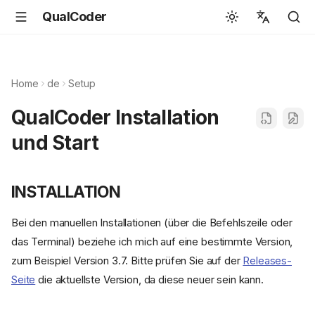
QualCoder
English
Español
Home
de
Setup
Deutsch
QualCoder Installation
Français
und Start
Português
Svenska
INSTALLATION
中文
Bei den manuellen Installationen (über die Befehlszeile oder
日本語
das Terminal) beziehe ich mich auf eine bestimmte Version,
Română
zum Beispiel Version 3.7. Bitte prüfen Sie auf der
Releases-
Italiano
Seite
die aktuellste Version, da diese neuer sein kann.
Euskara