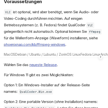
Voraussetzungen
ist optional, wird aber benötigt, wenn Sie Audio- oder
VLC
Video-Coding durchführen möchten. Auf einigen
Betriebssystemen (z. B. Fedora) findet QualCoder
VLC
gelegentlich nicht automatisch. Optional können Sie
ffmpeg
für die Wellenform-Anzeige (Waveform) installieren, siehe
phoenixnap.com/kb/ffmpeg-windows
.
MacOS
Debian / Ubuntu / Lubuntu / ZorinOS Linux
Fedora Linux
Arch
Wählen Sie das
neueste Release
.
Für Windows 11 gibt es zwei Möglichkeiten:
Option 1: Ein Windows-Installer auf der Release-Seite
namens:
QualCoder.Win.exe
Option 2: Eine portable Version (ohne Installation) namens: