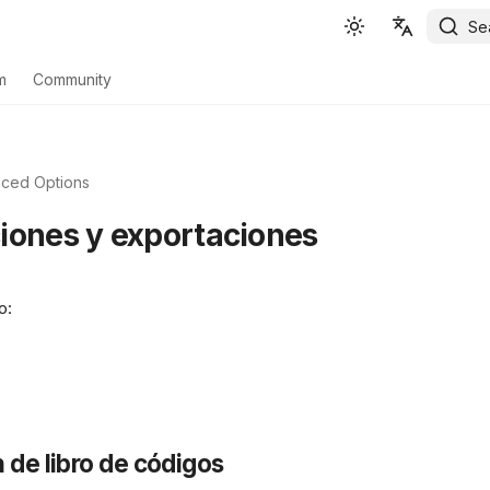
Se
English
m
Community
Español
Deutsch
ced Options
Français
iones y exportaciones
Português
Svenska
o:
中文
日本語
Română
Italiano
 de libro de códigos
Euskara