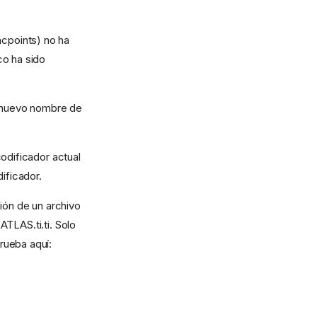
ncpoints) no ha
co ha sido
n nuevo nombre de
odificador actual
ificador.
ión de un archivo
TLAS.ti.ti. Solo
rueba aquí: