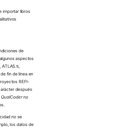
 importar libros
litativos
ndiciones de
n algunos aspectos
 ATLAS.ti,
e fin de línea en
 proyectos REFI-
 carácter después
e
QualCoder
no
os.
cidad no se
mplo, los datos de