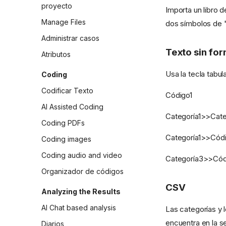
proyecto
Importa un libro d
Manage Files
dos símbolos de "
Administrar casos
Texto sin for
Atributos
Usa la tecla tabu
Coding
Codificar Texto
Código1
AI Assisted Coding
Categoría1>>Cat
Coding PDFs
Categoría1>>Cód
Coding images
Coding audio and video
Categoría3>>Có
Organizador de códigos
CSV
Analyzing the Results
AI Chat based analysis
Las categorías y 
encuentra en la 
Diarios