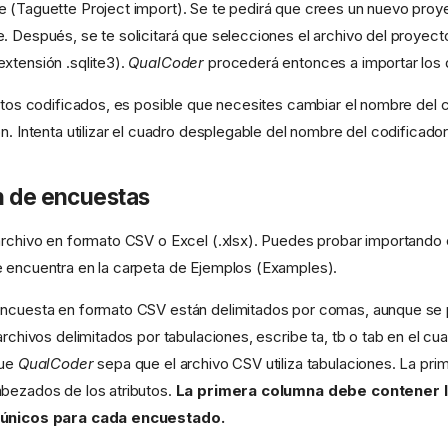
 (Taguette Project import). Se te pedirá que crees un nuevo proye
. Después, se te solicitará que selecciones el archivo del proyec
xtensión .sqlite3).
QualCoder
procederá entonces a importar los 
datos codificados, es posible que necesites cambiar el nombre del c
n. Intenta utilizar el cuadro desplegable del nombre del codificador
n de encuestas
archivo en formato CSV o Excel (.xlsx). Puedes probar importando 
 encuentra en la carpeta de Ejemplos (Examples).
encuesta en formato CSV están delimitados por comas, aunque se 
archivos delimitados por tabulaciones, escribe ta, tb o tab en el cu
que
QualCoder
sepa que el archivo CSV utiliza tabulaciones. La prim
bezados de los atributos.
La primera columna debe contener 
 únicos para cada encuestado.