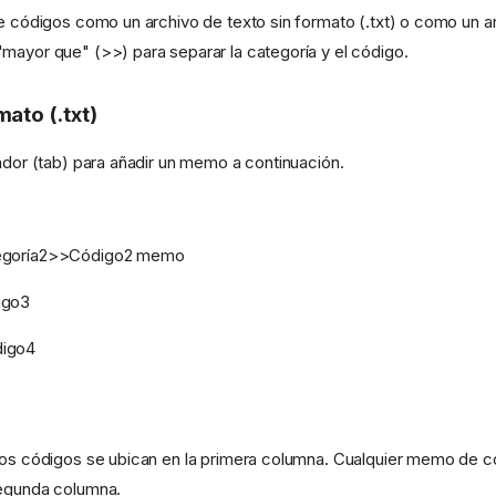
e códigos como un archivo de texto sin formato (.txt) o como un arc
mayor que" (>>) para separar la categoría y el código.
mato (.txt)
lador (tab) para añadir un memo a continuación.
egoría2>>Código2 memo
igo3
digo4
los códigos se ubican en la primera columna. Cualquier memo de c
segunda columna.