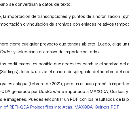
eano se convertirían a datos de texto.
o, la importación de transcripciones y puntos de sincronización (sy
importación o vinculación de archivos con enlaces relativos tampo
imero cierra cualquier proyecto que tengas abierto. Luego, elige u
Coder
y selecciona el archivo de importación .qdpx.
datos codificados, es posible que necesites cambiar el nombre del c
Settings). Intenta utilizar el cuadro desplegable del nombre del cod
 ya es antigua (febrero de 2021), pero un usuario probó la importac
I-QDA generado por
QualCoder
e importado a MAXQDA, Quirkos y A
s e imágenes. Puedes encontrar un PDF con los resultados de la p
on of REFI-QDA Project files into Atlas, MAXQDA, Quirkos PDF