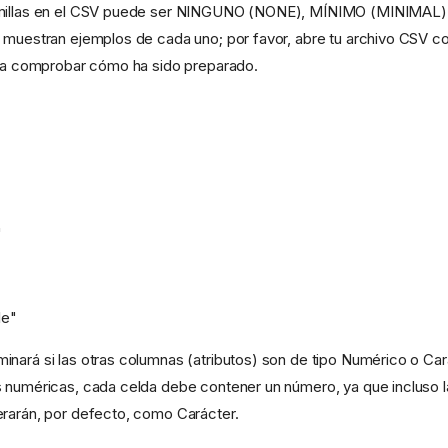
omillas en el CSV puede ser NINGUNO (NONE), MÍNIMO (MINIMAL)
 muestran ejemplos de cada uno; por favor, abre tu archivo CSV co
ara comprobar cómo ha sido preparado.
"
le"
inará si las otras columnas (atributos) son de tipo Numérico o Car
 numéricas, cada celda debe contener un número, ya que incluso l
rarán, por defecto, como Carácter.