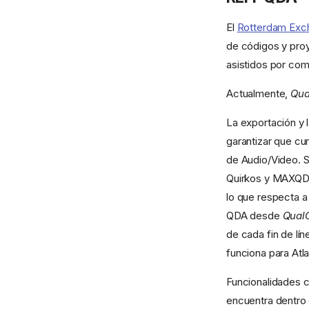
El
Rotterdam Excha
de códigos y proy
asistidos por co
Actualmente,
Qua
La exportación y 
garantizar que cu
de Audio/Video. 
Quirkos y MAXQDA.
lo que respecta a
QDA desde
Qual
de cada fin de lín
funciona para Atl
Funcionalidades 
encuentra dentro