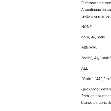
El formato de c
A continuación se
texto o similar p
NONE
colin, 44, male
MINIMAL
"colin", 44, "male
ALL
"Colin", "44", "ma
QualCoder
determ
Para las columnas
blanco se conside