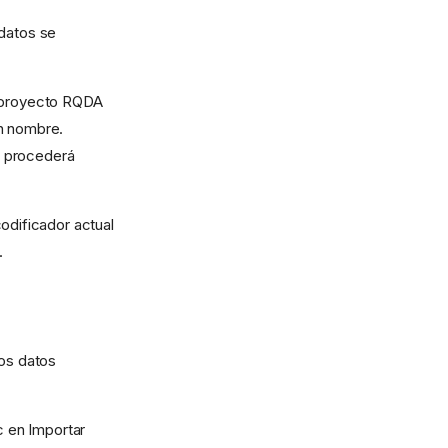
datos se
r proyecto RQDA
un nombre.
procederá
odificador actual
.
os datos
c en Importar