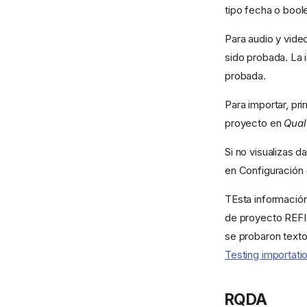
tipo fecha o bool
Para audio y vide
sido probada. La 
probada.
Para importar, pr
proyecto en
Qual
Si no visualizas 
en Configuración (
TEsta información
de proyecto REF
se probaron texto
Testing importati
RQDA