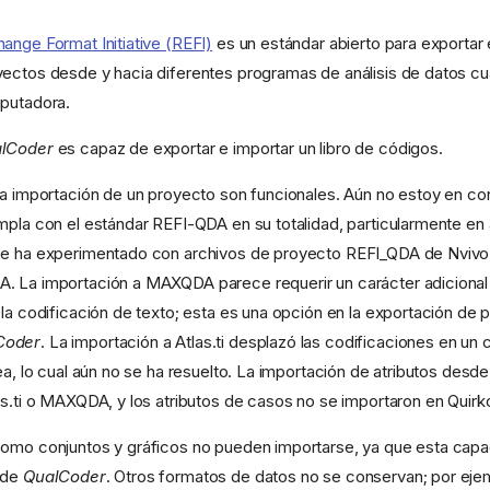
nge Format Initiative (REFI)
es un estándar abierto para exportar e
ectos desde y hacia diferentes programas de análisis de datos cua
mputadora.
lCoder
es capaz de exportar e importar un libro de códigos.
la importación de un proyecto son funcionales. Aún no estoy en co
mpla con el estándar REFI-QDA en su totalidad, particularmente e
Se ha experimentado con archivos de proyecto REFI_QDA de Nvivo,
 La importación a MAXQDA parece requerir un carácter adicional d
 la codificación de texto; esta es una opción en la exportación de
Coder
. La importación a Atlas.ti desplazó las codificaciones en un
ea, lo cual aún no se ha resuelto. La importación de atributos desd
as.ti o MAXQDA, y los atributos de casos no se importaron en Quirk
como conjuntos y gráficos no pueden importarse, ya que esta capa
 de
QualCoder
. Otros formatos de datos no se conservan; por eje