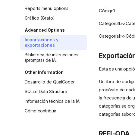
Reports menu options
Código1
Gráfico (Grafo)
Categoría1>>Cat
Advanced Options
Categoría1>>Cód
Importaciones y
exportaciones
Exportación
Biblioteca de instrucciones
(prompts) de IA
Esta es una opció
Other Information
Un libro de códig
Desarrollo de QualCoder
propósito de cada
SQLite Data Structure
la frecuencia de 
Información técnica de la IA
categorías se org
Cómo contribuir
categorías subord
REFI-QDA