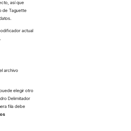
cto, así que
to de Taguette
datos.
odificador actual
.
el archivo
puede elegir otro
adro Delimitador
era fila debe
los