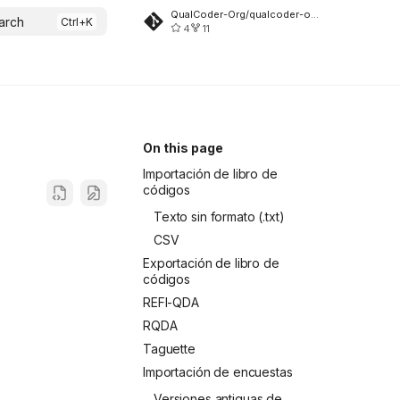
QualCoder-Org/qualcoder-org.github.io
arch
4
11
On this page
Importación de libro de
códigos
Texto sin formato (.txt)
CSV
Exportación de libro de
códigos
REFI-QDA
RQDA
Taguette
Importación de encuestas
Versiones antiguas de