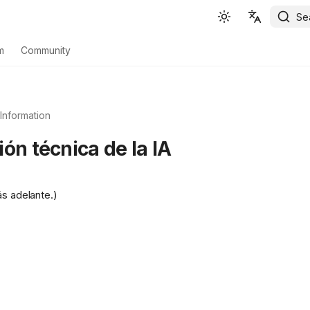
Se
English
m
Community
Español
Deutsch
Information
Français
ón técnica de la IA
Português
Svenska
ás adelante.)
中文
日本語
Română
Italiano
Euskara