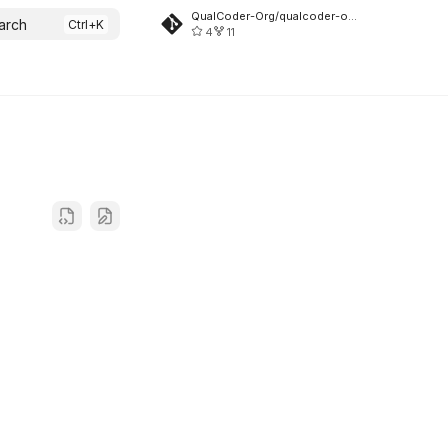
QualCoder-Org/qualcoder-org.github.io
arch
4
11