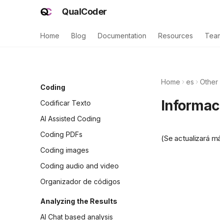
QualCoder
Creación de un nuevo
proyecto
Home
Blog
Documentation
Resources
Tea
Manage Files
Administrar casos
Atributos
Home
es
Other 
Coding
Informaci
Codificar Texto
AI Assisted Coding
Coding PDFs
(Se actualizará m
Coding images
Coding audio and video
Organizador de códigos
Analyzing the Results
AI Chat based analysis