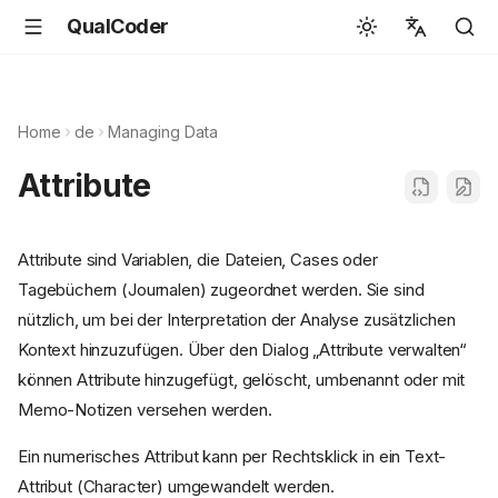
QualCoder
English
Español
Home
de
Managing Data
Deutsch
Attribute
Français
Português
Attribute sind Variablen, die Dateien, Cases oder
Svenska
Tagebüchern (Journalen) zugeordnet werden. Sie sind
中文
nützlich, um bei der Interpretation der Analyse zusätzlichen
Kontext hinzuzufügen. Über den Dialog „Attribute verwalten“
日本語
können Attribute hinzugefügt, gelöscht, umbenannt oder mit
Română
Memo-Notizen versehen werden.
Italiano
Ein numerisches Attribut kann per Rechtsklick in ein Text-
Euskara
Attribut (Character) umgewandelt werden.